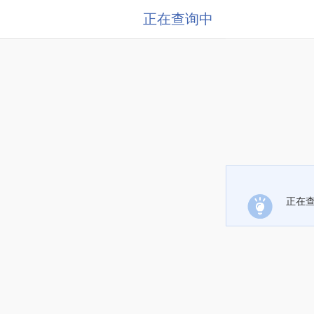
正在查询中
正在